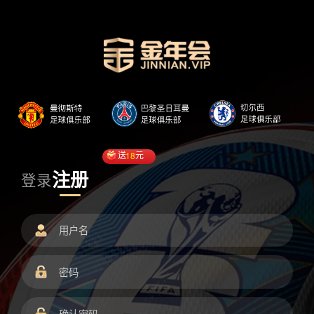
送
18
元
注册
登录